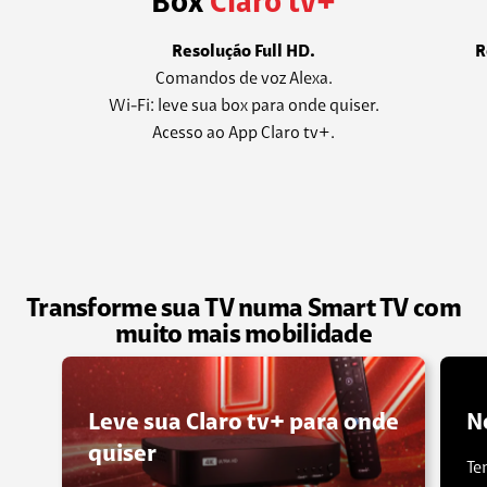
Box
Claro tv+
Resolução Full HD.
R
Comandos de voz Alexa.
Wi-Fi: leve sua box para onde quiser.
Acesso ao App Claro tv+.
Transforme sua TV numa Smart TV com
muito mais mobilidade
Leve sua Claro tv+ para onde
N
quiser
Te